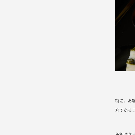
特に、お
容である
魚飯時弁