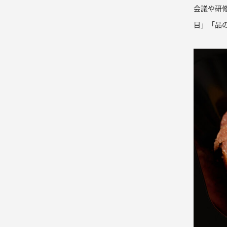
会議や研
目」「品