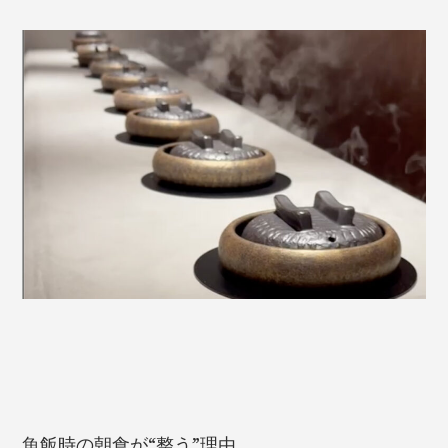
魚飯時の朝食が“整う”理由